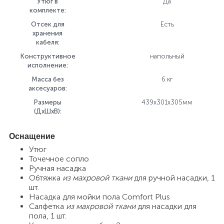
Утюг в
Да
комплекте:
Отсек для
Есть
хранения
кабеля:
Конструктивное
напольный
исполнение:
Масса без
6 кг
аксесуаров:
Размеры
439x301x305мм
(ДхШхВ):
Оснащение
Утюг
Точечное сопло
Ручная насадка
Обтяжка
из махровой ткани
для ручной насадки, 1
шт.
Насадка для мойки пола Comfort Plus
Салфетка
из махровой ткани
для насадки для
пола, 1 шт.