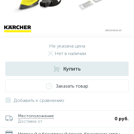
Не указана цена
Нет в наличии
Купить
Заказать товар
Добавить к сравнению
Местоположение
0 руб.
и
Доставка от
Наличный и безналичный расчет, банковские карты