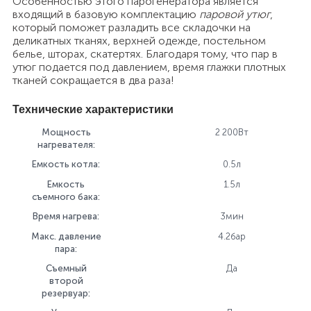
Особенностью этого парогенератора является
входящий в базовую комплектацию
паровой утюг
,
который поможет разладить все складочки на
деликатных тканях, верхней одежде, постельном
белье, шторах, скатертях. Благодаря тому, что пар в
утюг подается под давлением, время глажки плотных
тканей сокращается в два раза!
Технические характеристики
Мощность
2 200Вт
нагревателя:
Емкость котла:
0.5л
Емкость
1.5л
съемного бака:
Время нагрева:
3мин
Макс. давление
4.2бар
пара:
Съемный
Да
второй
резервуар: